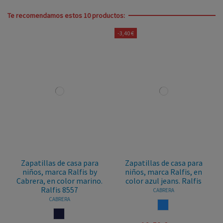
Te recomendamos estos 10 productos:
-3,40 €
Zapatillas de casa para
Zapatillas de casa para
niños, marca Ralfis by
niños, marca Ralfis, en
Cabrera, en color marino.
color azul jeans. Ralfis
Ralfis 8557
CABRERA
CABRERA
AZUL
MARINO