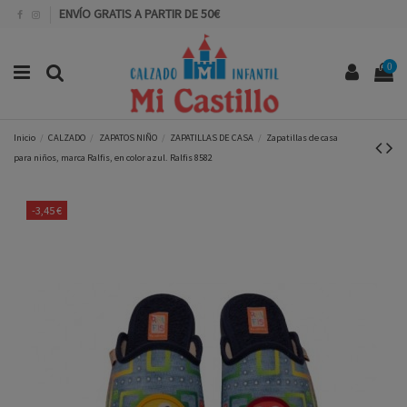
ENVÍO GRATIS A PARTIR DE 50€
0
Inicio
CALZADO
ZAPATOS NIÑO
ZAPATILLAS DE CASA
Zapatillas de casa
para niños, marca Ralfis, en color azul. Ralfis 8582
-3,45 €