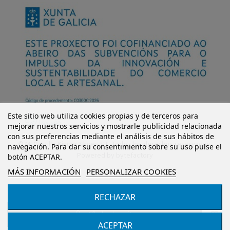
Este sitio web utiliza cookies propias y de terceros para
mejorar nuestros servicios y mostrarle publicidad relacionada
con sus preferencias mediante el análisis de sus hábitos de
© Mi Castillo Kinder Shoes S.L. Todos los derechos reservados.
navegación. Para dar su consentimiento sobre su uso pulse el
Powered by
bytefactory
botón ACEPTAR.
MÁS INFORMACIÓN
PERSONALIZAR COOKIES
RECHAZAR
Añadir al carrito
ACEPTAR