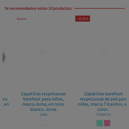
Te recomendamos estos 10 productos:
Nuevo
-10,95 €
Zapatillas respetuosas
Zapatillas barefoot
barefoot para niños,
respetuosas de piel para
marca Joma, en color
niñas, marca Titanitos, en
blanco. Joma
color...
JOMA
TITANITOS
BLANCO
AGUAMARINA
ROSA