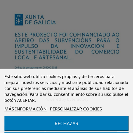
Este sitio web utiliza cookies propias y de terceros para
mejorar nuestros servicios y mostrarle publicidad relacionada
con sus preferencias mediante el análisis de sus hábitos de
© Mi Castillo Kinder Shoes S.L. Todos los derechos reservados.
navegación. Para dar su consentimiento sobre su uso pulse el
Powered by
bytefactory
botón ACEPTAR.
MÁS INFORMACIÓN
PERSONALIZAR COOKIES
RECHAZAR