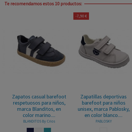
Te recomendamos estos 10 productos:
-7,90 €
-7,30 €
Zapatillas deportivas
Zapatillas deportivas
barefoot para niños
barefoot para niños
unisex, marca Pablosky,
unisex, marca Pablosky,
en color blanco....
en color blanco....
PABLOSKY
PABLOSKY
RO
NS
BLANCO AZUL
BLANCO