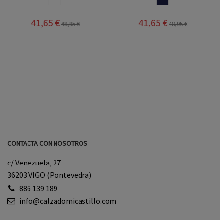
BLANCO
NAVY
41,65 €
48,95 €
51,95 €
CONTACTA CON NOSOTROS
c/ Venezuela, 27
36203 VIGO (Pontevedra)
886 139 189
info@calzadomicastillo.com