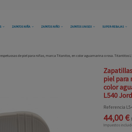
OS
ZAPATOS NIÑA
ZAPATOS NIÑO
ZAPATOS UNISEX
SUPER-REBAJAS
respetuosas de piel para niñas, marca Titanitos, en color aguamarina o rosa. Titantitos L
Zapatilla
piel para
color agu
L540 Jord
Referencia
L5
44,00 €
Impuestos incluid