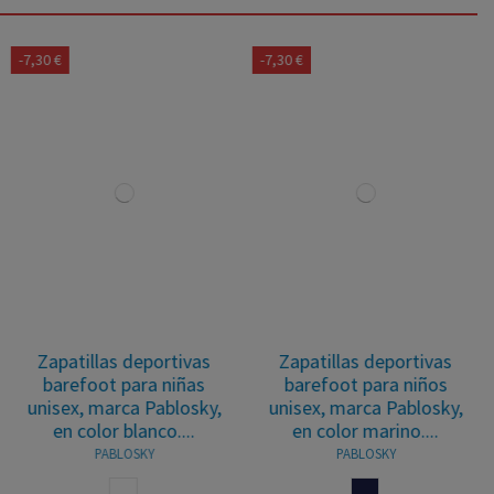
-7,30 €
Zapatillas deportivas
Zapatillas deportivas
barefoot para niños
barefoot para niños
unisex, marca Pablosky,
unisex, marca
en color marino....
Andanines, en color
blanco....
PABLOSKY
ANDANINES
MARINO