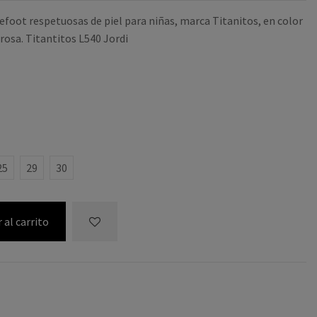
efoot respetuosas de piel para niñas, marca Titanitos, en color
rosa. Titantitos L540 Jordi
MARINA
25
29
30
 al carrito