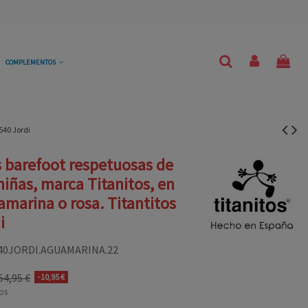
COMPLEMENTOS
540 Jordi
s barefoot respetuosas de
 niñas, marca Titanitos, en
amarina o rosa. Titantitos
i
40JORDI.AGUAMARINA.22
54,95 €
-10,95 €
os