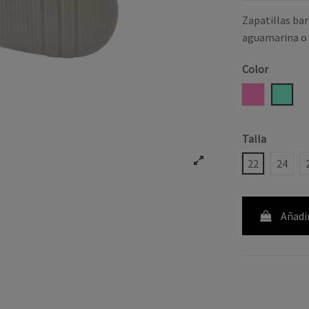
Zapatillas bar
aguamarina o 
Color
ROSA
AGUA
Talla
22
24
Añadir