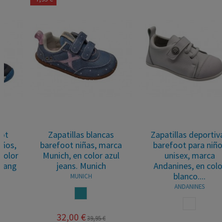
Zapatillas deportivas
Zapatillas barefoot
barefoot para niños
respetuosas de piel
unisex, marca
lavable para niños
Andanines, en color
unisex, marca Titanitos,
blanco....
en...
ANDANINES
TITANITOS
BLANCO
BLANCO AZUL
BLANCOVERDE
MOSTAZA
BLANCO R
BLANC