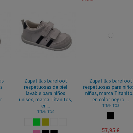
Zapatillas barefoot
Zapatillas deportivas
respetuosas para niños y
barefoot para niños
niñas, marca Titanitos,
unisex, marca Zapy, en
en color negro....
color rosa. Zapy
AJ200645
TITANITOS
ZAPY
NEGRO
OJO
O ROSA
ROSA
57,95 €