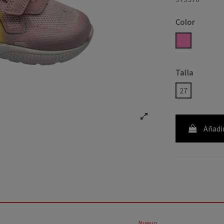
Color
ROSA
Talla
27
Añadir
Nuevo
-7,95 €