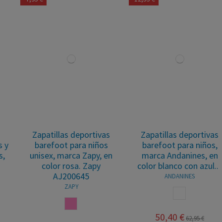
Zapatillas deportivas
Zapatillas barefoot para
barefoot para niños,
niños, marca Munich, en
marca Andanines, en
color caqui. Munich Baby
color blanco con azul....
Koda W29
ANDANINES
MUNICH
BLANCO
KAKY
50,40 €
42,00 €
62,95 €