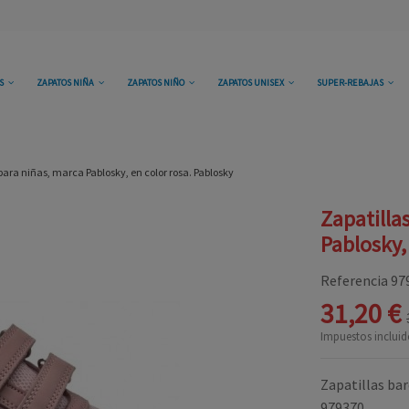
OS
ZAPATOS NIÑA
ZAPATOS NIÑO
ZAPATOS UNISEX
SUPER-REBAJAS
para niñas, marca Pablosky, en color rosa. Pablosky
Zapatilla
Pablosky,
Referencia
97
31,20 €
Impuestos incluid
Zapatillas bar
979370