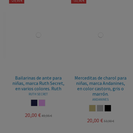
-29,95 €
-33,90 €
Bailarinas de ante para
Merceditas de charol para
niñas, marca Ruth Secret,
niñas, marca Andanines,
en varios colores. Ruth
en color castoro, gris o
marrón.
RUTH SECRET
ANDANINES
MARINO
ROSA PALO
CASTORO
GRIS
MARRON
20,00 €
49,95 €
20,00 €
53,90 €