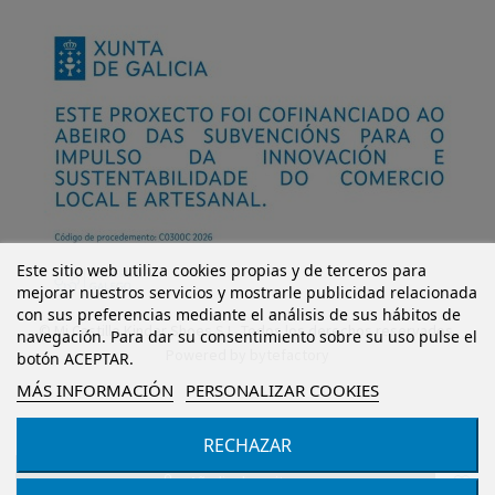
Este sitio web utiliza cookies propias y de terceros para
mejorar nuestros servicios y mostrarle publicidad relacionada
con sus preferencias mediante el análisis de sus hábitos de
© Mi Castillo Kinder Shoes S.L. Todos los derechos reservados.
navegación. Para dar su consentimiento sobre su uso pulse el
Powered by
bytefactory
botón ACEPTAR.
MÁS INFORMACIÓN
PERSONALIZAR COOKIES
RECHAZAR
Añadir al carrito