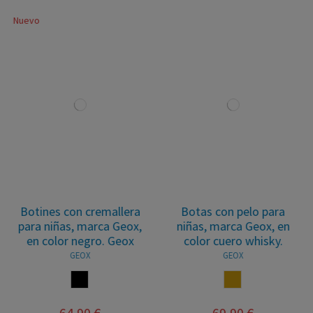
Nuevo
Botines con cremallera
Botas con pelo para
para niñas, marca Geox,
niñas, marca Geox, en
en color negro. Geox
color cuero whisky.
GEOX
GEOX
NEGRO
CUERO
64,90 €
69,90 €