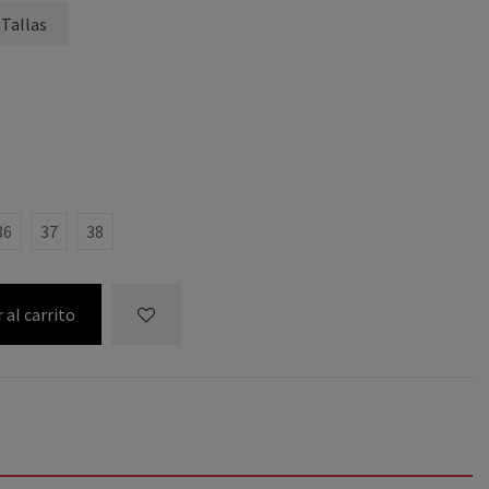
 Tallas
36
37
38
 al carrito