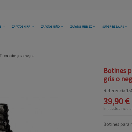
OS
ZAPATOS NIÑA
ZAPATOS NIÑO
ZAPATOS UNISEX
SUPER-REBAJAS
, en color gris o negro.
Botines p
gris o neg
Referencia
15
39,90 €
Impuestos incluid
Botines para n