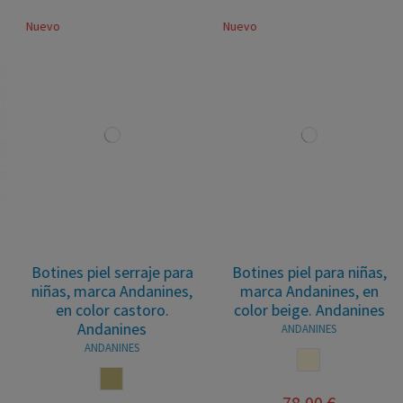
Nuevo
Nuevo
Botines piel serraje para
Botines piel para niñas,
niñas, marca Andanines,
marca Andanines, en
en color castoro.
color beige. Andanines
Andanines
ANDANINES
ANDANINES
BEIGE
CASTORO
78,00 €