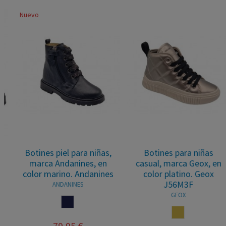
Nuevo
Botines piel para niñas,
Botines para niñas
marca Andanines, en
casual, marca Geox, en
color marino. Andanines
color platino. Geox
J56M3F
ANDANINES
GEOX
MARINO
PLATINO
79,95 €