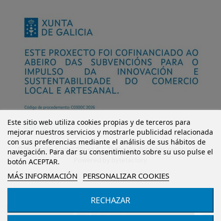
Este sitio web utiliza cookies propias y de terceros para
mejorar nuestros servicios y mostrarle publicidad relacionada
con sus preferencias mediante el análisis de sus hábitos de
© Mi Castillo Kinder Shoes S.L. Todos los derechos reservados.
navegación. Para dar su consentimiento sobre su uso pulse el
Powered by
bytefactory
botón ACEPTAR.
MÁS INFORMACIÓN
PERSONALIZAR COOKIES
RECHAZAR
Añadir al carrito