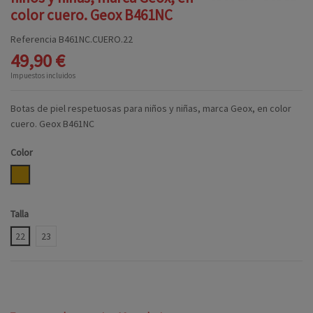
color cuero. Geox B461NC
Referencia
B461NC.CUERO.22
49,90 €
Impuestos incluidos
Botas de piel respetuosas para niños y niñas, marca Geox, en color
cuero. Geox B461NC
Color
CUERO
Talla
22
23