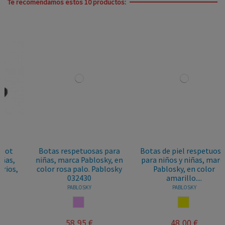
Te recomendamos estos 10 productos:
Botas respetuosas para
Botas de piel respetuosas
niñas, marca Pablosky, en
para niños y niñas, marca
color rosa palo. Pablosky
Pablosky, en color
032430
amarillo....
PABLOSKY
PABLOSKY
ROSA PALO
AMARILLO
58,95 €
48,00 €