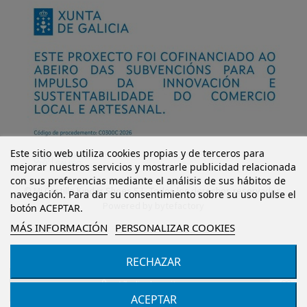
Este sitio web utiliza cookies propias y de terceros para
mejorar nuestros servicios y mostrarle publicidad relacionada
con sus preferencias mediante el análisis de sus hábitos de
© Mi Castillo Kinder Shoes S.L. Todos los derechos reservados.
navegación. Para dar su consentimiento sobre su uso pulse el
Powered by
bytefactory
botón ACEPTAR.
MÁS INFORMACIÓN
PERSONALIZAR COOKIES
RECHAZAR
Añadir al carrito
ACEPTAR