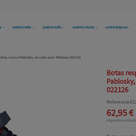
OS
ZAPATOS NIÑA
ZAPATOS NIÑO
ZAPATOS UNISEX
SUPER-REBAJAS
iños, marca Pablosky, en color azul. Pablosky 022126
Botas res
Pablosky,
022126
Referencia
02
62,95 €
Impuestos incluid