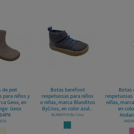
Botas de piel
Botas de piel
respetuosas para niños y
respetuosas para niños y
niñas, marca Andanines,
niñas, marca Titanitos,
en color rosa.
en color rosa.
Andanines...
Titanitos...
ANDANINES
TITANITOS
ROSA
ROSA