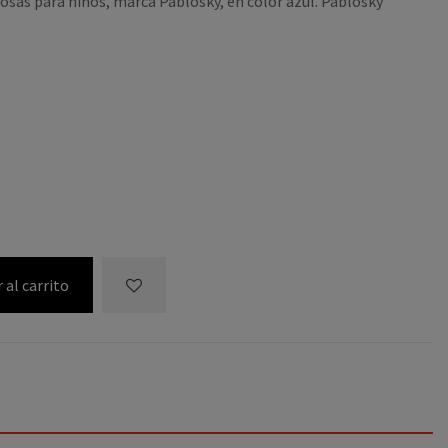
osas para niños, marca Pablosky, en color azul. Pablosky
S
 al carrito