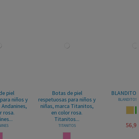
BLANDITOS ALASKA
Botas de piel barefoot
respetuosas para niñas,
BLANDITOS By Crios
marca Blanditos By
ARENA
VERDE
Crios, en color negro...
BLANDITOS By Crios
56,95 €
NEGRO