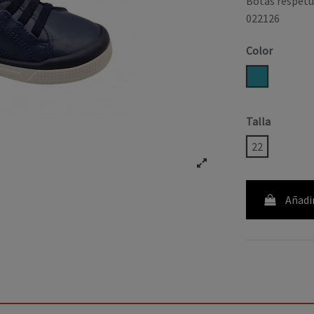
Botas respetu
022126
Color
AZUL JEAN
Talla
22
Añadir