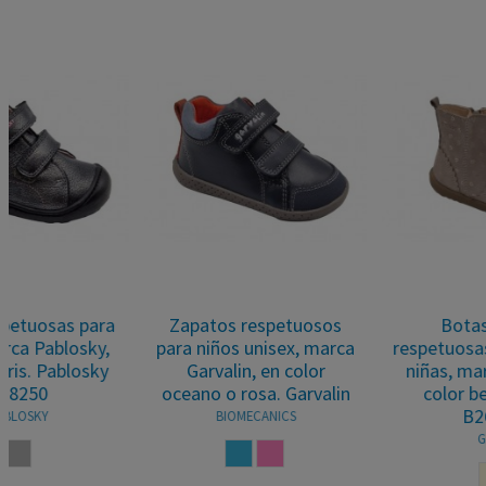
Botas de piel
Botas barefoot
respetuosas para niños y
respetuosas para niños
niñas, marca Geox, en
o niñas, marca Blanditos
color beige. Geox
ByCrios, en color azul...
B264PA
BLANDITOS By Crios
GEOX
AZUL JEANS
BEIGE