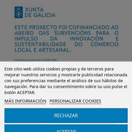
Este sitio web utiliza cookies propias y de terceros para
mejorar nuestros servicios y mostrarle publicidad relacionada
con sus preferencias mediante el análisis de sus hábitos de
© Mi Castillo Kinder Shoes S.L. Todos los derechos reservados.
navegación. Para dar su consentimiento sobre su uso pulse el
Powered by
bytefactory
botón ACEPTAR.
MÁS INFORMACIÓN
PERSONALIZAR COOKIES
RECHAZAR
Añadir al carrito
ACEPTAR