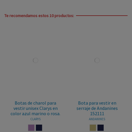
Te recomendamos estos 10 productos:
Botas de charol para
Bota para vestir en
vestir unisex Clarys en
serraje de Andanines
color azul marino o rosa.
152111
CLARYS
ANDANINES
NUDE
MARINO
CASTORO
MARINO