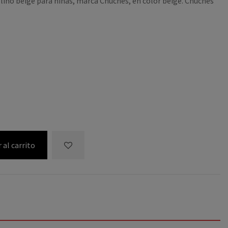
lino beige para niñas, marca Chuches, en color beige. Chuches
 al carrito