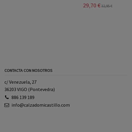
29,70 €
27,90 €
32,95 €
31,00 €
CONTACTA CON NOSOTROS
c/ Venezuela, 27
36203 VIGO (Pontevedra)
886 139 189
info@calzadomicastillo.com