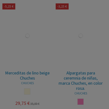
-3,25 €
-3,10 €
Alpargatas para
Alpargatas de lino
ceremnia de niñas,
blanco para niñas, marca
marca Chuches, en color
Chuches, en color
rosa.
blanco. Chuches.
CHUCHES
CHUCHES
ROSA
BLANCO