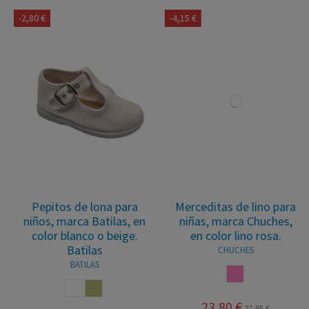
-4,15 €
-5,25 €
Merceditas de lino para
Merceditas de lino beige
niñas, marca Chuches,
Chuches
en color lino rosa.
CHUCHES
CHUCHES
BEIGE
ROSA
29,75 €
35,00 €
23,80 €
27,95 €