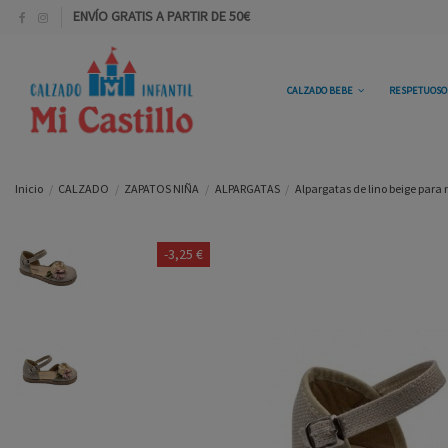
ENVÍO GRATIS A PARTIR DE 50€
CALZADO BEBE
RESPETUOS
Inicio
CALZADO
ZAPATOS NIÑA
ALPARGATAS
Alpargatas de lino beige para
-3,25 €