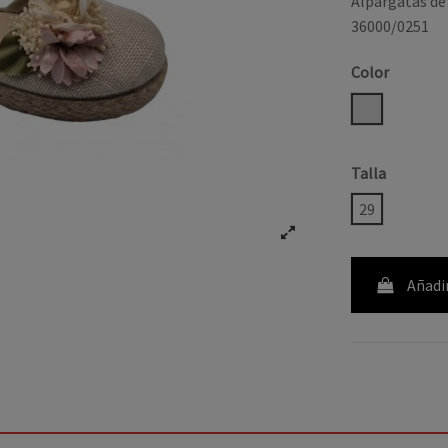
Alpargatas de 
36000/0251
Color
LINO
Talla
29
Añadir