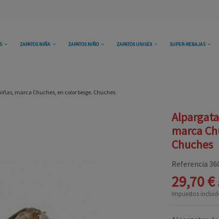
OS
ZAPATOS NIÑA
ZAPATOS NIÑO
ZAPATOS UNISEX
SUPER-REBAJAS
 niñas, marca Chuches, en color beige. Chuches
Alpargata
marca Chu
Chuches
Referencia
36
29,70 €
Impuestos incluid