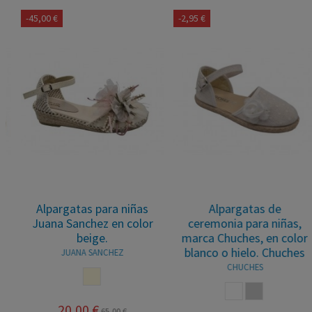
-2,95 €
-2,80 €
Alpargatas de
Pepitos de lona para
ceremonia para niñas,
niños, marca Batilas, en
marca Chuches, en color
color blanco o beige.
blanco o hielo. Chuches
Batilas
CHUCHES
BATILAS
BLANCO
HIELO
BLANCO
PIEDRA