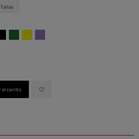
 Tallas
NEGRO
VERDE BOTELLA
AMARILLO
MALVA
 al carrito