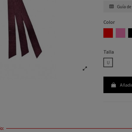
Guía de
Color
ROJO
ROSA
Talla
U
Añadir
o: