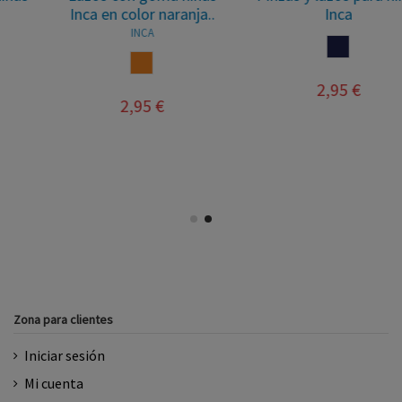
Inca en color naranja..
Inca
INCA
MARINO
NARANJA
2,95 €
2,95 €
Zona para clientes
Iniciar sesión
Mi cuenta