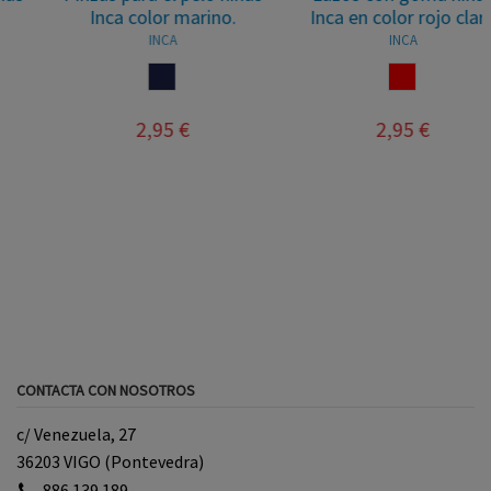
Inca color marino.
Inca en color rojo claro
INCA
INCA
MARINO
ROJO
2,95 €
2,95 €
CONTACTA CON NOSOTROS
c/ Venezuela, 27
36203 VIGO (Pontevedra)
886 139 189