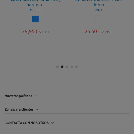
naranja....
Joma
MUNICH
JOMA
AZUL
BLANCO AZUL
39,95 €
25,50 €
59,90 €
29,95 €
Nuestras políticas
Zona para clientes
CONTACTA CON NOSOTROS