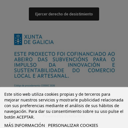
Ejercer derecho de desistimiento
Este sitio web utiliza cookies propias y de terceros para
mejorar nuestros servicios y mostrarle publicidad relacionada
con sus preferencias mediante el análisis de sus hábitos de
© Mi Castillo Kinder Shoes S.L. Todos los derechos reservados.
navegación. Para dar su consentimiento sobre su uso pulse el
Powered by
bytefactory
botón ACEPTAR.
MÁS INFORMACIÓN
PERSONALIZAR COOKIES