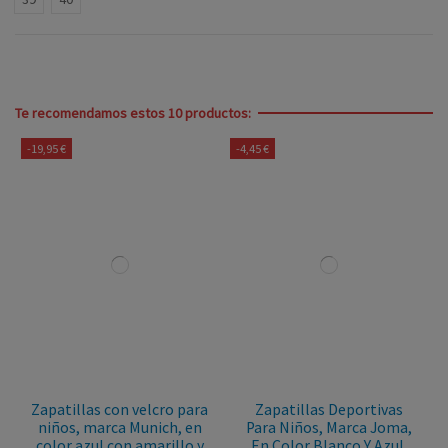
Te recomendamos estos 10 productos:
-19,95 €
-4,45 €
Zapatillas con velcro para
Zapatillas Deportivas
niños, marca Munich, en
Para Niños, Marca Joma,
color azul con amarillo y
En Color Blanco Y Azul.