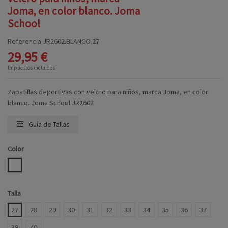
Joma, en color blanco. Joma
School
Referencia
JR2602.BLANCO.27
29,95 €
Impuestos incluidos
Zapatillas deportivas con velcro para niños, marca Joma, en color
blanco. Joma School JR2602
Guía de Tallas
Color
BLANCO
Talla
27
28
29
30
31
32
33
34
35
36
37
39
40