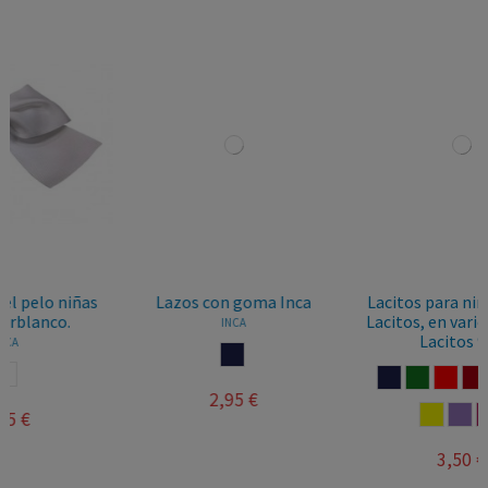
Lazos con goma Inca
Lacitos para niñas, marca
Lacitos, en varios colores.
INCA
Lacitos 980
MARINO
MARINO
VERDE BOTELLA
ROJO
GRANATE
NEGRO
ROSA
2,95 €
AMARILLO
MALVA
BURDEOS
3,50 €